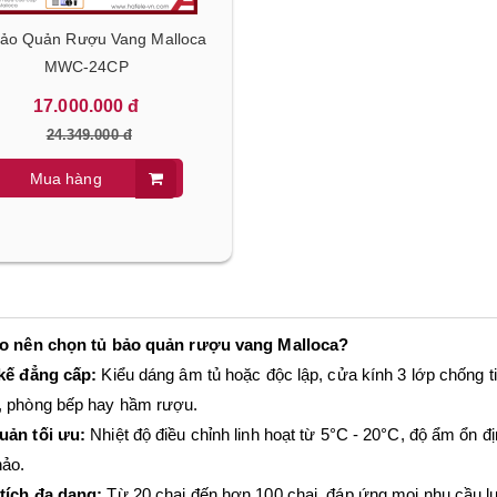
Bảo Quản Rượu Vang Malloca
MWC-24CP
17.000.000 đ
24.349.000 đ
Mua hàng
ao nên chọn tủ bảo quản rượu vang Malloca?
 kế đẳng cấp:
Kiểu dáng âm tủ hoặc độc lập, cửa kính 3 lớp chống 
, phòng bếp hay hầm rượu.
- 30%
uản tối ưu:
Nhiệt độ điều chỉnh linh hoạt từ 5°C - 20°C, độ ẩm ổn đ
hảo.
tích đa dạng:
Từ 20 chai đến hơn 100 chai, đáp ứng mọi nhu cầu lư