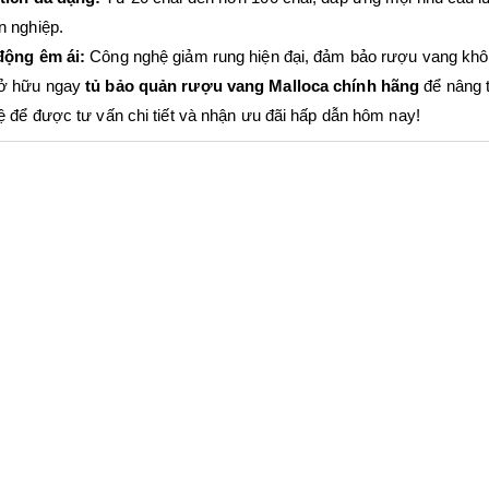
n nghiệp.
động êm ái:
Công nghệ giảm rung hiện đại, đảm bảo rượu vang khôn
ở hữu ngay
tủ bảo quản rượu vang Malloca chính hãng
để nâng 
ệ để được tư vấn chi tiết và nhận ưu đãi hấp dẫn hôm nay!
ơn Ngăn Đá Dưới HF-
Bộ Nồi Chảo HS-CW4CX Hafele
le 534.14.231
535.44.167
0 đ
3.350.000 đ
 đ
4.790.000 đ