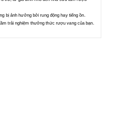
g bị ảnh hưởng bởi rung động hay tiếng ồn.
tầm trải nghiệm thưởng thức rượu vang của bạn.
Tủ Bảo Quản Rượu Âm HW-C62BB
Máy Rửa Chén Bát Bán Â
Hafele 533.17.001
B6054B Hafele 538.21.362
12.390.000 đ
21.600.000 đ
17.700.000 đ
30.890.000 đ