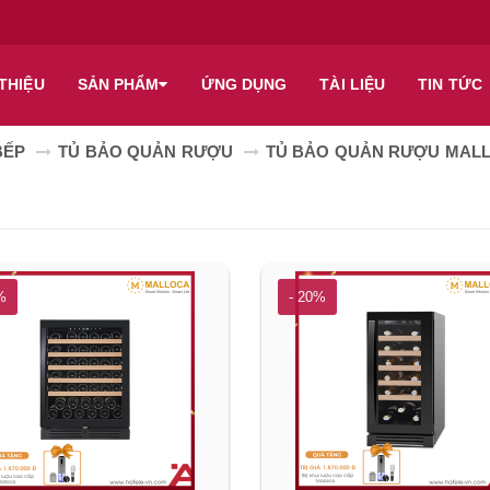
 THIỆU
SẢN PHẨM
ỨNG DỤNG
TÀI LIỆU
TIN TỨC
BẾP
TỦ BẢO QUẢN RƯỢU
TỦ BẢO QUẢN RƯỢU MA
%
- 20%