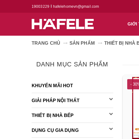
19003229
hafelehomevn@gmail.com
GIỚI
TRANG CHỦ
SẢN PHẨM
THIẾT BỊ NHÀ 
DANH MỤC SẢN PHẨM
- 30
KHUYẾN MÃI HOT
GIẢI PHÁP NỘI THẤT
THIẾT BỊ NHÀ BẾP
DỤNG CỤ GIA DỤNG