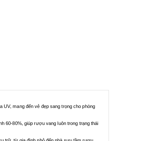
tia UV, mang đến vẻ đẹp sang trọng cho phòng
- 30%
- 30%
ịnh 60-80%, giúp rượu vang luôn trong trạng thái
u trữ, từ gia đình nhỏ đến nhà sưu tầm rượu