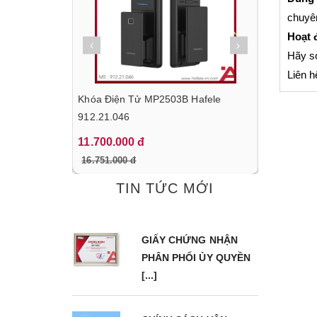
chuyê
Hoạt 
Hãy s
Liên h
g Nấu HC-
Khóa Điện Tử MP2503B Hafele
Tủ Lạnh Đ
.718
912.21.046
BF324 Hafe
11.700.000 đ
22.170.00
16.751.000 đ
31.680.000
TIN TỨC MỚI
GIẤY CHỨNG NHẬN
PHÂN PHỐI ỦY QUYỀN
[...]