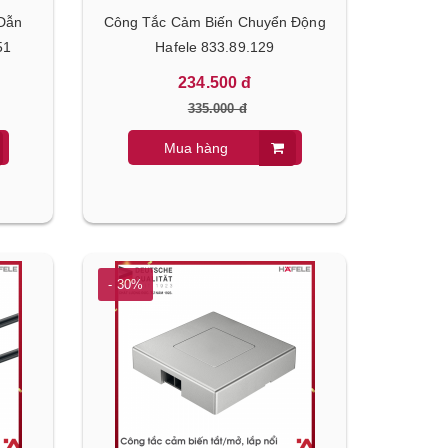
Dẫn
Công Tắc Cảm Biến Chuyển Động
51
Hafele 833.89.129
234.500 đ
335.000 đ
Mua hàng
- 30%