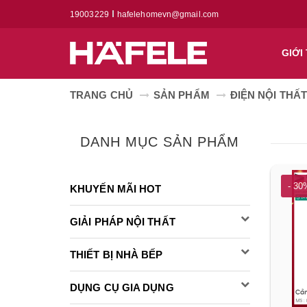
19003229
hafelehomevn@gmail.com
GIỚI
TRANG CHỦ
SẢN PHẨM
ĐIỆN NỘI THẤ
DANH MỤC SẢN PHẨM
- 30
KHUYẾN MÃI HOT
GIẢI PHÁP NỘI THẤT
THIẾT BỊ NHÀ BẾP
DỤNG CỤ GIA DỤNG