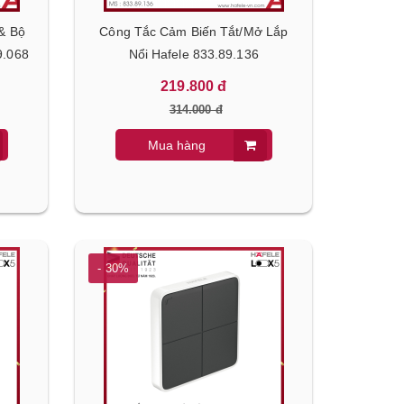
& Bộ
Công Tắc Cảm Biến Tắt/Mở Lắp
9.068
Nổi Hafele 833.89.136
219.800 đ
314.000 đ
Mua hàng
- 30%
- 30%
- 30%