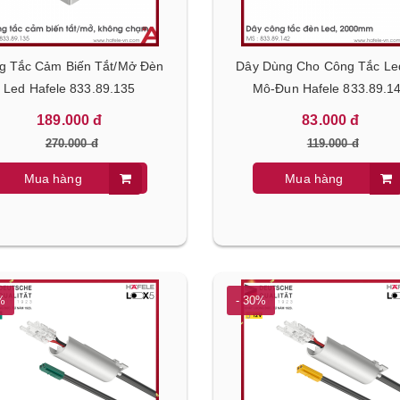
 Tắc Cảm Biến Tắt/Mở Đèn
Dây Dùng Cho Công Tắc Le
Led Hafele 833.89.135
Mô-Đun Hafele 833.89.1
189.000 đ
83.000 đ
270.000 đ
119.000 đ
Mua hàng
Mua hàng
%
- 30%