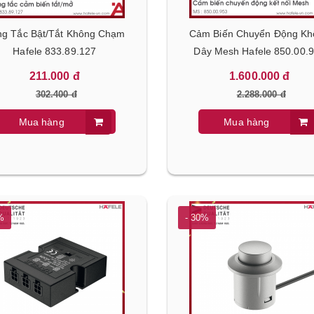
g Tắc Bật/Tắt Không Chạm
Cảm Biến Chuyển Động K
Hafele 833.89.127
Dây Mesh Hafele 850.00.
211.000 đ
1.600.000 đ
302.400 đ
2.288.000 đ
ơn Ngăn Đá Dưới HF-
Bộ Nồi Chảo HS-CW4CX Hafele
le 534.14.231
535.44.167
Mua hàng
Mua hàng
0 đ
3.350.000 đ
 đ
4.790.000 đ
%
- 30%