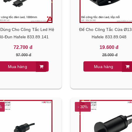
Dùng Cho Công Tắc Led Hệ
Đế Cho Công Tắc Cửa Ø
ô-Đun Hafele 833.89.141
Hafele 833.89.048
72.700 đ
19.600 đ
97.000 đ
28.000 đ
Mua hàng
Mua hàng
%
- 30%