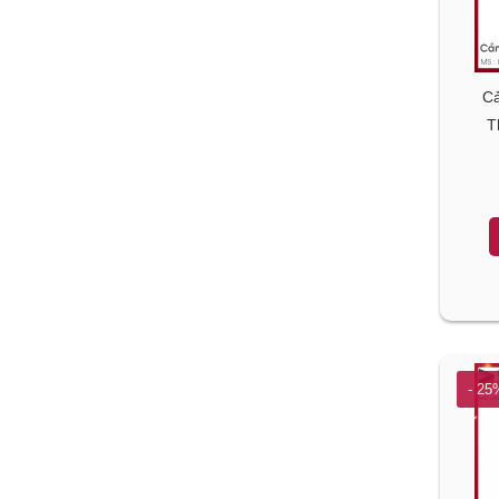
Ca
T
- 25