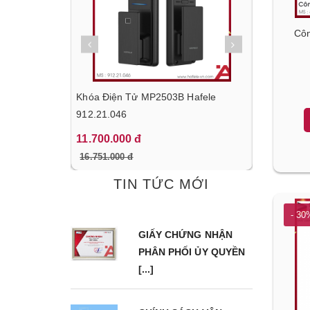
Côn
g Nấu HC-
Khóa Điện Tử MP2503B Hafele
Tủ Lạnh Đ
.718
912.21.046
BF324 Hafe
11.700.000 đ
22.170.00
16.751.000 đ
31.680.000
TIN TỨC MỚI
- 30
GIẤY CHỨNG NHẬN
PHÂN PHỐI ỦY QUYỀN
[...]