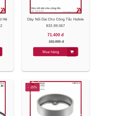
d Hệ
Dây Nối Dài Cho Công Tắc Hafele
42
833.89.067
71.400 đ
102.000 đ
Mua hàng
- 25%