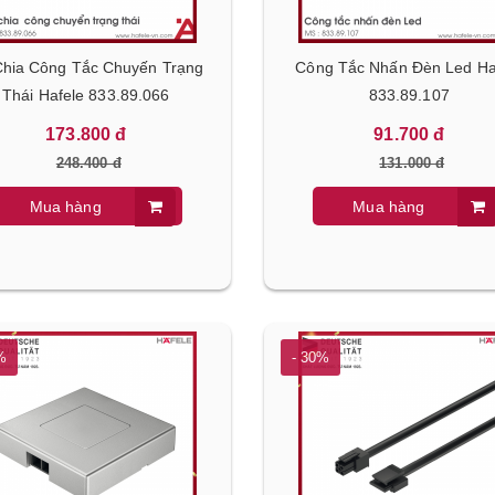
Chia Công Tắc Chuyến Trạng
Công Tắc Nhấn Đèn Led Ha
Thái Hafele 833.89.066
833.89.107
173.800 đ
91.700 đ
248.400 đ
131.000 đ
Mua hàng
Mua hàng
%
- 30%