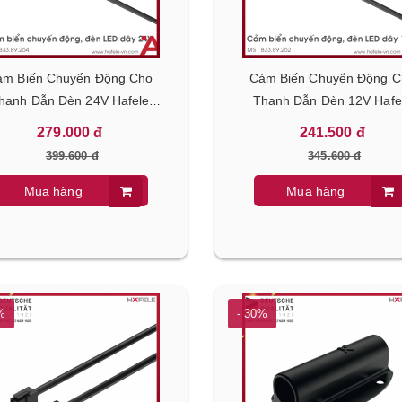
̉m Biến Chuyển Động Cho
Cảm Biến Chuyển Động 
hanh Dẫn Đèn 24V Hafele
Thanh Dẫn Đèn 12V Hafe
833.89.254
833.89.252
279.000 đ
241.500 đ
399.600 đ
345.600 đ
Mua hàng
Mua hàng
%
- 30%