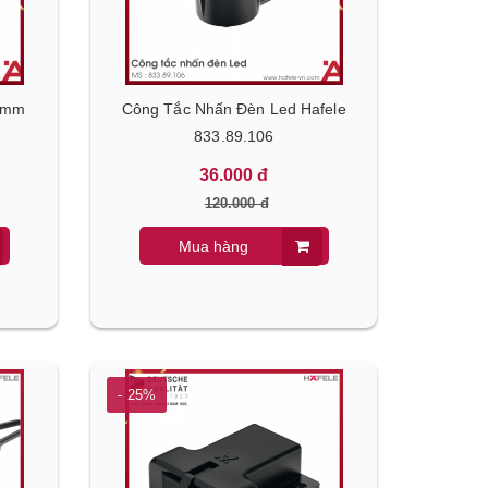
13mm
Công Tắc Nhấn Đèn Led Hafele
833.89.106
36.000 đ
120.000 đ
Mua hàng
- 25%