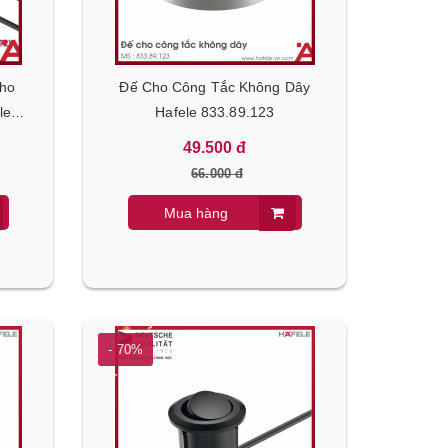
Cho
Đế Cho Công Tắc Không Dây
le
Hafele 833.89.123
49.500 đ
66.000 đ
Mua hàng
- 70%