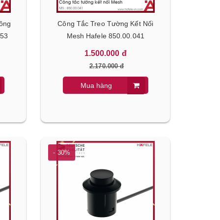
hông
Công Tắc Treo Tường Kết Nối
953
Mesh Hafele 850.00.041
1.500.000 đ
2.170.000 đ
Tủ Bảo Quản Rượu Âm HW-C62BB
Máy Rửa Chén Bát Bán Â
Hafele 533.17.001
B6054B Hafele 538.21.362
Mua hàng
12.390.000 đ
21.600.000 đ
17.700.000 đ
30.890.000 đ
- 30%