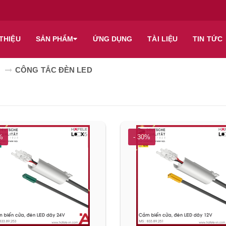
 THIỆU
SẢN PHẨM
ỨNG DỤNG
TÀI LIỆU
TIN TỨC
T
CÔNG TẮC ĐÈN LED
%
- 30%