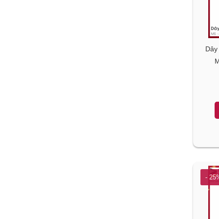
Dây 
M
- 25