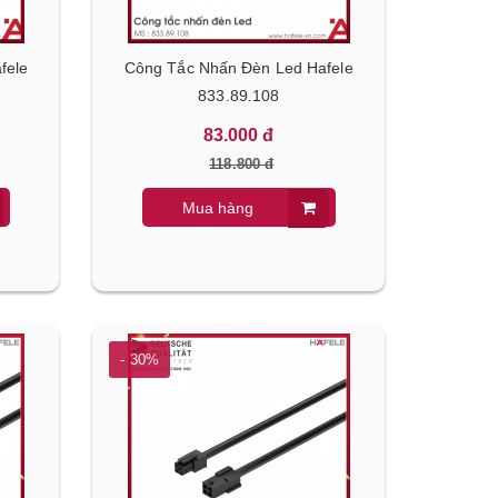
fele
Công Tắc Nhấn Đèn Led Hafele
833.89.108
83.000 đ
118.800 đ
Mua hàng
- 30%