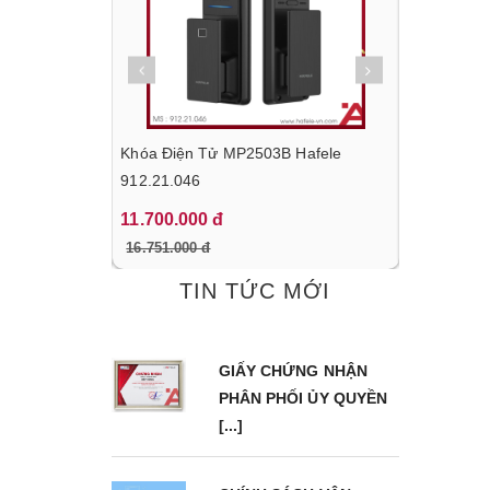
g Nấu HC-
Khóa Điện Tử MP2503B Hafele
Tủ Lạnh Đ
.718
912.21.046
BF324 Hafe
11.700.000 đ
22.170.00
16.751.000 đ
31.680.000
TIN TỨC MỚI
GIẤY CHỨNG NHẬN
PHÂN PHỐI ỦY QUYỀN
[...]