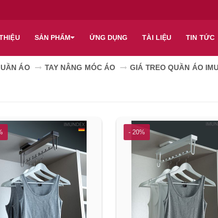
 THIỆU
SẢN PHẨM
ỨNG DỤNG
TÀI LIỆU
TIN TỨC
QUẦN ÁO
TAY NÂNG MÓC ÁO
GIÁ TREO QUẦN ÁO I
%
- 20%