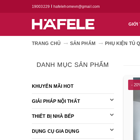
19003229
hafelehomevn@gmail.com
GIỚI
TRANG CHỦ
SẢN PHẨM
PHỤ KIỆN TỦ 
DANH MỤC SẢN PHẨM
- 20
KHUYẾN MÃI HOT
GIẢI PHÁP NỘI THẤT
THIẾT BỊ NHÀ BẾP
DỤNG CỤ GIA DỤNG