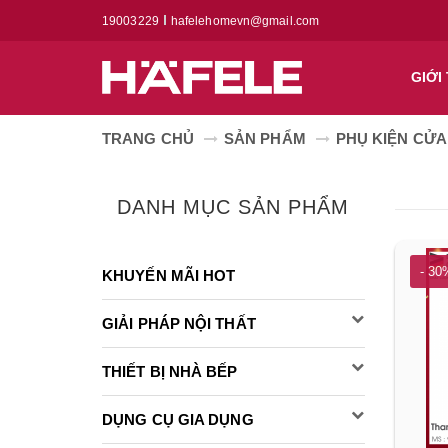
19003229
hafelehomevn@gmail.com
GIỚI
TRANG CHỦ
SẢN PHẨM
PHỤ KIỆN CỬA
DANH MỤC SẢN PHẨM
- 30
KHUYẾN MÃI HOT
GIẢI PHÁP NỘI THẤT
THIẾT BỊ NHÀ BẾP
DỤNG CỤ GIA DỤNG