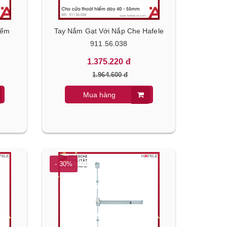
iểm
Tay Nắm Gạt Với Nắp Che Hafele
911.56.038
1.375.220 đ
1.964.600 đ
Mua hàng
- 30%