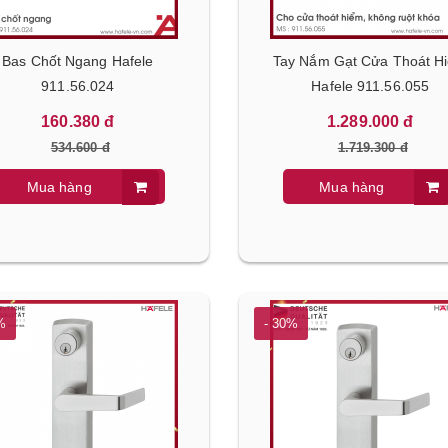
Bas Chốt Ngang Hafele
Tay Nắm Gạt Cửa Thoát H
911.56.024
Hafele 911.56.055
160.380 đ
1.289.000 đ
534.600 đ
1.719.300 đ
Mua hàng
Mua hàng
%
- 30%