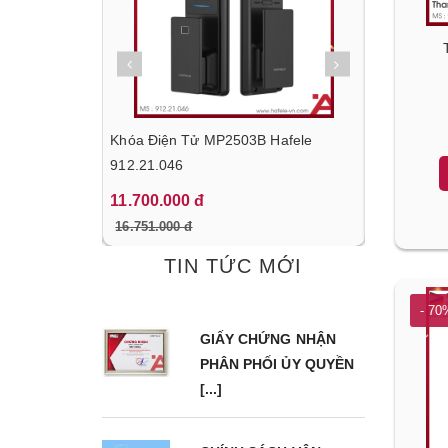
g Nấu HC-
Khóa Điện Tử MP2503B Hafele
Tủ Lạnh Đ
.718
912.21.046
BF324 Hafe
11.700.000 đ
22.170.00
16.751.000 đ
31.680.000
TIN TỨC MỚI
- 70
GIẤY CHỨNG NHẬN
PHÂN PHỐI ỦY QUYỀN
[...]