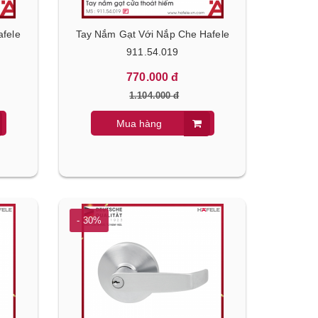
afele
Tay Nắm Gạt Với Nắp Che Hafele
911.54.019
770.000 đ
1.104.000 đ
Tủ Bảo Quản Rượu Âm HW-C62BB
Máy Rửa Chén Bát Bán Â
Hafele 533.17.001
B6054B Hafele 538.21.362
Mua hàng
12.390.000 đ
21.600.000 đ
17.700.000 đ
30.890.000 đ
- 30%