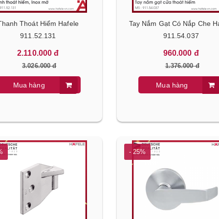
Thanh Thoát Hiểm Hafele
Tay Nắm Gạt Có Nắp Che H
911.52.131
911.54.037
2.110.000 đ
960.000 đ
3.026.000 đ
1.376.000 đ
ơn Ngăn Đá Dưới HF-
Bộ Nồi Chảo HS-CW4CX Hafele
le 534.14.231
535.44.167
Mua hàng
Mua hàng
0 đ
3.350.000 đ
 đ
4.790.000 đ
%
- 25%