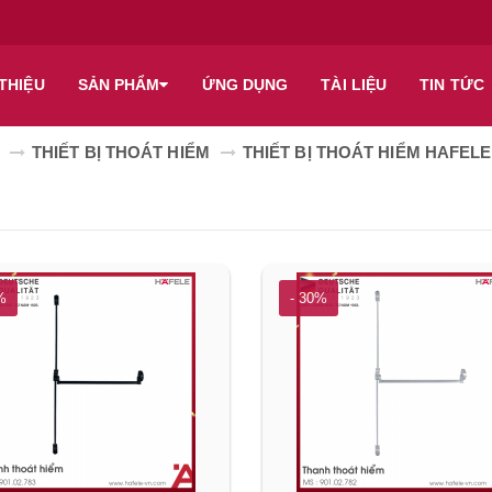
 THIỆU
SẢN PHẨM
ỨNG DỤNG
TÀI LIỆU
TIN TỨC
THIẾT BỊ THOÁT HIỂM
THIẾT BỊ THOÁT HIỂM HAFELE
%
- 30%