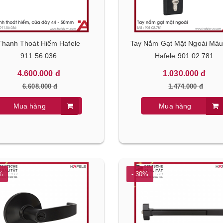
Thanh Thoát Hiểm Hafele
Tay Nắm Gạt Mặt Ngoài Mà
911.56.036
Hafele 901.02.781
4.600.000 đ
1.030.000 đ
6.608.000 đ
1.474.000 đ
Mua hàng
Mua hàng
%
- 30%