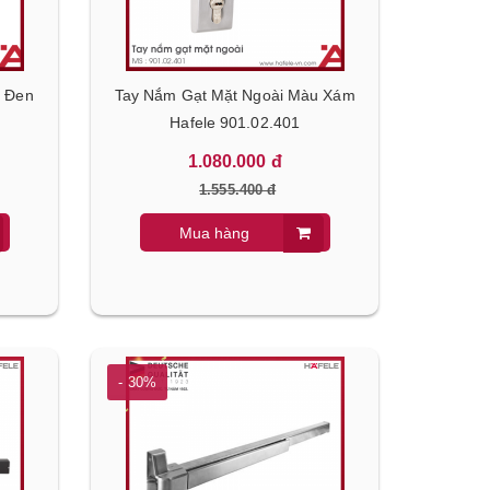
u Đen
Tay Nắm Gạt Mặt Ngoài Màu Xám
Hafele 901.02.401
1.080.000 đ
1.555.400 đ
Mua hàng
- 30%