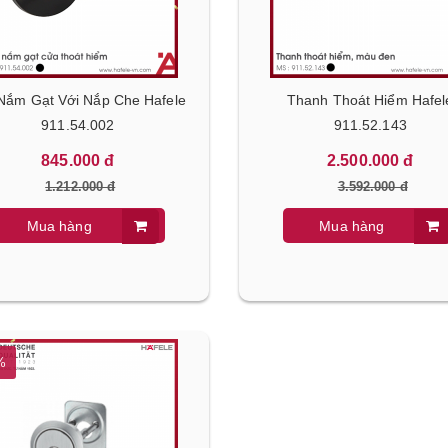
Nắm Gạt Với Nắp Che Hafele
Thanh Thoát Hiểm Hafel
911.54.002
911.52.143
845.000 đ
2.500.000 đ
1.212.000 đ
3.592.000 đ
Mua hàng
Mua hàng
%