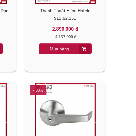
 Dọc
Thanh Thoát Hiểm Hafele
911.52.151
2.890.000 đ
4.137.000 đ
Mua hàng
- 30%
- 30%
- 30%