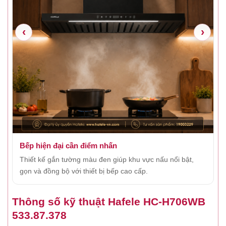
‹
›
Bếp hiện đại cần điểm nhấn
N
Thiết kế gắn tường màu đen giúp khu vực nấu nổi bật,
C
gọn và đồng bộ với thiết bị bếp cao cấp.
m
Thông số kỹ thuật Hafele HC-H706WB
533.87.378