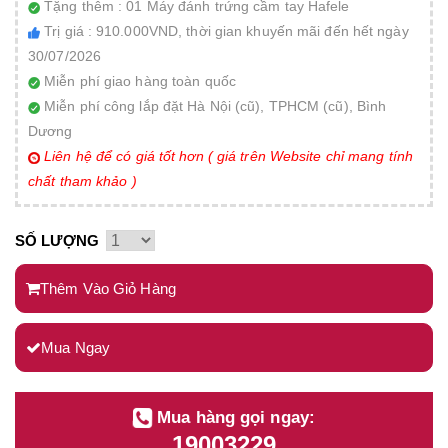
Tặng thêm : 01 Máy đánh trứng cầm tay Hafele
Trị giá : 910.000VND, thời gian khuyến mãi đến hết ngày
30/07/2026
Miễn phí giao hàng toàn quốc
Miễn phí công lắp đặt Hà Nội (cũ), TPHCM (cũ), Bình
Dương
Liên hệ để có giá tốt hơn ( giá trên Website chỉ mang tính
chất tham khảo )
SỐ LƯỢNG
Thêm Vào Giỏ Hàng
Mua Ngay
Mua hàng gọi ngay:
19003229