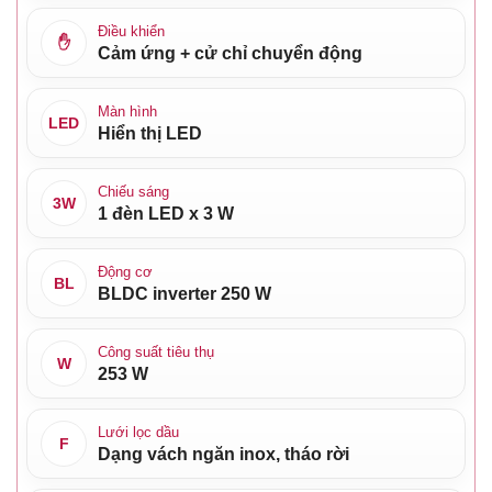
Điều khiển
✋
Cảm ứng + cử chỉ chuyển động
Màn hình
LED
Hiển thị LED
Chiếu sáng
3W
1 đèn LED x 3 W
Động cơ
BL
BLDC inverter 250 W
Công suất tiêu thụ
W
253 W
Lưới lọc dầu
F
Dạng vách ngăn inox, tháo rời