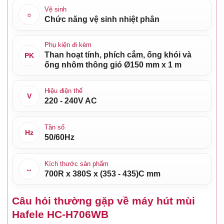
Vệ sinh
☼
Chức năng vệ sinh nhiệt phân
Phụ kiện đi kèm
Than hoạt tính, phích cắm, ống khói và
PK
ống nhôm thông gió Ø150 mm x 1 m
Hiệu điện thế
V
220 - 240V AC
Tần số
Hz
50/60Hz
Kích thước sản phẩm
↔
700R x 380S x (353 - 435)C mm
Câu hỏi thường gặp về máy hút mùi
Hafele HC-H706WB