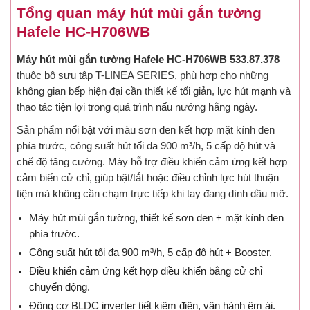
Tổng quan máy hút mùi gắn tường
Hafele HC-H706WB
Máy hút mùi gắn tường Hafele HC-H706WB 533.87.378
thuộc bộ sưu tập T-LINEA SERIES, phù hợp cho những
không gian bếp hiện đại cần thiết kế tối giản, lực hút mạnh và
thao tác tiện lợi trong quá trình nấu nướng hằng ngày.
Sản phẩm nổi bật với màu sơn đen kết hợp mặt kính đen
phía trước, công suất hút tối đa 900 m³/h, 5 cấp độ hút và
chế độ tăng cường. Máy hỗ trợ điều khiển cảm ứng kết hợp
cảm biến cử chỉ, giúp bật/tắt hoặc điều chỉnh lực hút thuận
tiện mà không cần chạm trực tiếp khi tay đang dính dầu mỡ.
Máy hút mùi gắn tường, thiết kế sơn đen + mặt kính đen
phía trước.
Công suất hút tối đa 900 m³/h, 5 cấp độ hút + Booster.
Điều khiển cảm ứng kết hợp điều khiển bằng cử chỉ
chuyển động.
Động cơ BLDC inverter tiết kiệm điện, vận hành êm ái.