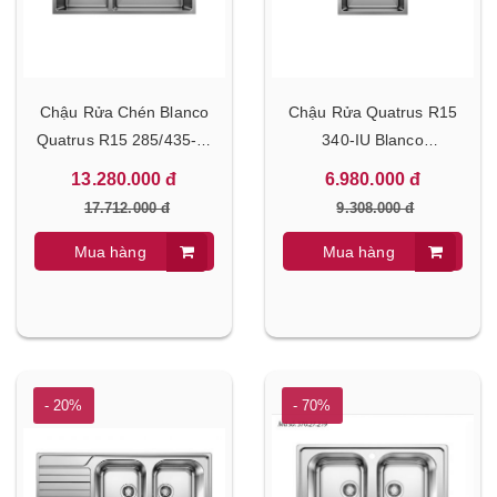
Chậu Rửa Chén Blanco
Chậu Rửa Quatrus R15
Quatrus R15 285/435-IU
340-IU Blanco
570.27.169
570.27.149
13.280.000 đ
6.980.000 đ
17.712.000 đ
9.308.000 đ
Mua hàng
Mua hàng
- 20%
- 70%