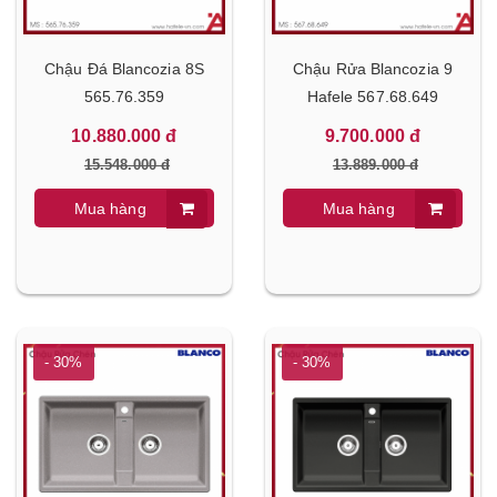
Chậu Đá Blancozia 8S
Chậu Rửa Blancozia 9
565.76.359
Hafele 567.68.649
10.880.000 đ
9.700.000 đ
15.548.000 đ
13.889.000 đ
Mua hàng
Mua hàng
- 30%
- 30%