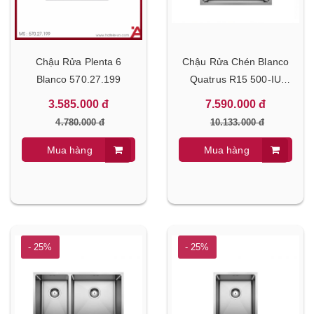
Chậu Rửa Plenta 6
Chậu Rửa Chén Blanco
Blanco 570.27.199
Quatrus R15 500-IU
570.27.159
3.585.000 đ
7.590.000 đ
4.780.000 đ
10.133.000 đ
Mua hàng
Mua hàng
- 25%
- 25%