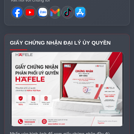
Kết nối với chúng tôi
GIẤY CHỨNG NHẬN ĐẠI LÝ ỦY QUYỀN
Nhấp vào hình ảnh để xem giấy chứng nhận đầy đủ.