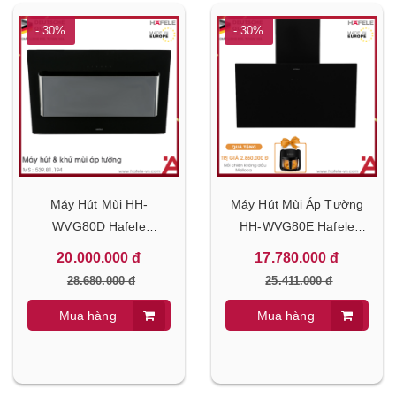
- 30%
- 30%
Máy Hút Mùi HH-
Máy Hút Mùi Áp Tường
WVG80D Hafele
HH-WVG80E Hafele
539.81.194
533.86.018
20.000.000 đ
17.780.000 đ
28.680.000 đ
25.411.000 đ
Mua hàng
Mua hàng