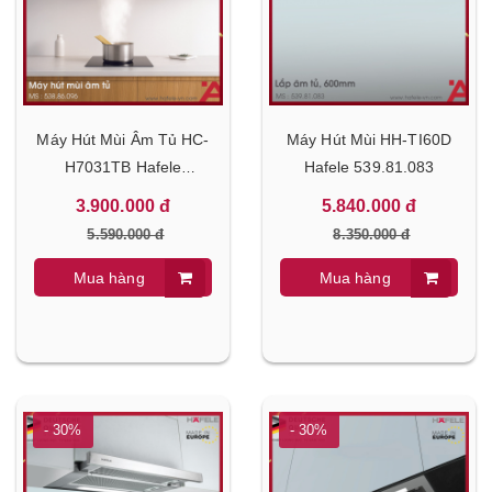
Máy Hút Mùi Âm Tủ HC-
Máy Hút Mùi HH-TI60D
H7031TB Hafele
Hafele 539.81.083
538.86.096
3.900.000 đ
5.840.000 đ
5.590.000 đ
8.350.000 đ
Mua hàng
Mua hàng
- 30%
- 30%