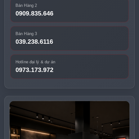
Trước Khi Mua Máy Hút Mùi Hafele Cần Đo Những Gì?
Bán Hàng 2
Khách hàng nên đo chiều ngang khu vực lắp máy, chiều
0909.835.646
ngang bếp nấu, chiều cao từ mặt bếp đến máy hút mùi, vị trí
ổ điện, trần hoặc tủ bếp phía trên và đường đi ống thoát khí.
Các thông tin này giúp chọn đúng model và tránh phát sinh
Bán Hàng 3
lỗi khi lắp đặt.
039.238.6116
Hotline đại lý & dự án
0973.173.972