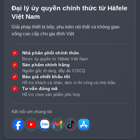
Máy hút mùi Hafele là gì?
Đại lý ủy quyền chính thức từ Häfele
Máy hút mùi Hafele là thiết bị được lắp phía trên khu vực bếp
Việt Nam
nấu để hút khói, hơi nóng, mùi thức ăn và dầu mỡ phát sinh
trong quá trình nấu nướng. Tùy từng model và điều kiện lắp
Giải pháp thiết bị bếp, phụ kiện nội thất và không gian
đặt, máy có thể dùng phương án hút xả trực tiếp ra ngoài
sống cao cấp cho gia đình Việt
qua ống thoát hoặc hoạt động theo chế độ tuần hoàn kết hợp
bộ lọc than hoạt tính.
Nhà phân phối chính thức
✓
Được ủy quyền từ Häfele Việt Nam
Các dòng máy hút mùi Hafele phổ biến
Sản phẩm chính hãng
✓
Nguồn gốc rõ ràng, đầy đủ CO/CQ
Máy Hút Mùi Hafele Âm Tủ
Báo giá chiết khấu tốt
✓
Máy hút mùi Hafele âm tủ phù hợp với không gian bếp cần
Hỗ trợ khách cá nhân, đơn vị thi công và nhà thầu
Tư vấn đúng mã
✓
sự gọn gàng, tối ưu diện tích và muốn giấu phần lớn thân
Hỗ trợ chọn sản phẩm phù hợp
máy trong hệ tủ bếp trên. Đây là lựa chọn phù hợp cho căn
hộ, bếp nhỏ hoặc các thiết kế bếp tối giản, nơi người dùng
muốn thiết bị hoạt động hiệu quả nhưng không làm rối tổng
Kết nối với chúng tôi
thể nội thất.
Máy Hút Mùi Hafele Áp Tường