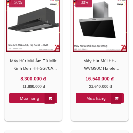
- 30%
- 30%
Máy Hút Mùi Âm Tủ Mặt
Máy Hút Mùi HH-
Kính Đen HH-SG70A
WVG90C Hafele
Hafele 533.89.021
533.89.013
8.300.000 đ
16.540.000 đ
11.890.000 đ
23.640.000 đ
Mua hàng
Mua hàng