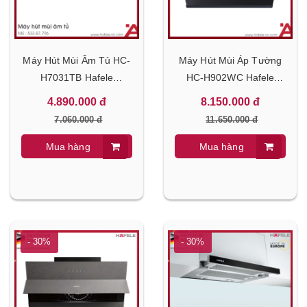
Máy Hút Mùi Âm Tủ HC-
Máy Hút Mùi Áp Tường
H7031TB Hafele
HC-H902WC Hafele
533.87.796
533.83.655
4.890.000 đ
8.150.000 đ
7.060.000 đ
11.650.000 đ
Mua hàng
Mua hàng
- 30%
- 30%