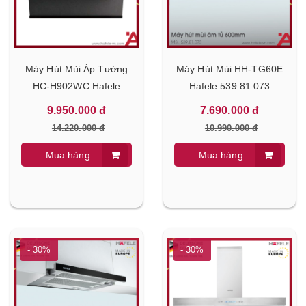
Máy Hút Mùi Áp Tường
Máy Hút Mùi HH-TG60E
HC-H902WC Hafele
Hafele 539.81.073
538.81.742
9.950.000 đ
7.690.000 đ
14.220.000 đ
10.990.000 đ
Mua hàng
Mua hàng
- 30%
- 30%