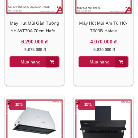
Máy Hút Mùi Gắn Tường
Máy Hút Mùi Âm Tủ HC-
HH-WT70A 70cm Hafele
T603B Hafele
533.86.807
533.86.811
6.290.000 đ
4.070.000 đ
9.075.000 đ
5.820.000 đ
Mua hàng
Mua hàng
- 30%
- 30%