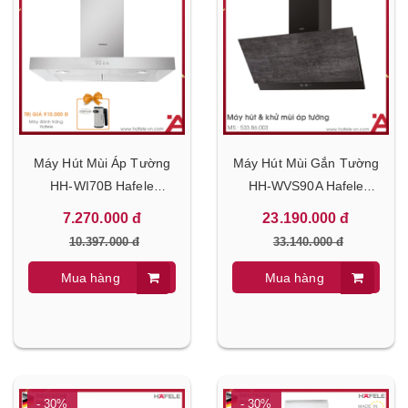
Máy Hút Mùi Áp Tường
Máy Hút Mùi Gắn Tường
HH-WI70B Hafele
HH-WVS90A Hafele
539.81.168
533.86.003
7.270.000 đ
23.190.000 đ
10.397.000 đ
33.140.000 đ
Mua hàng
Mua hàng
- 30%
- 30%