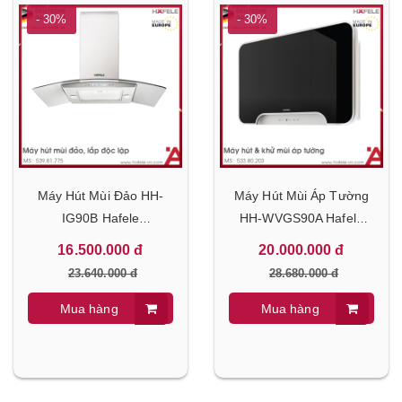
- 30%
- 30%
Máy Hút Mùi Đảo HH-
Máy Hút Mùi Áp Tường
IG90B Hafele
HH-WVGS90A Hafele
539.81.775
533.80.203
16.500.000 đ
20.000.000 đ
23.640.000 đ
28.680.000 đ
Mua hàng
Mua hàng