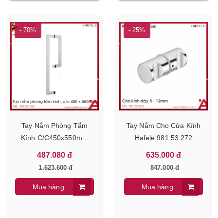
- 70%
- 25%
Tay Nắm Phòng Tắm
Tay Nắm Cho Cửa Kính
Kính C/C450x550mm
Hafele 981.53.272
Hafele 903.02.252
487.080 đ
635.000 đ
1.623.600 đ
847.000 đ
Mua hàng
Mua hàng