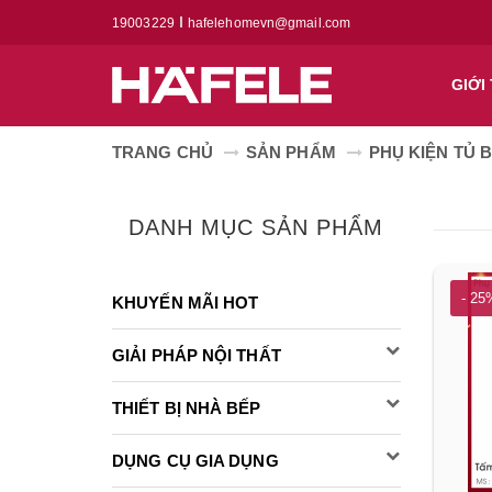
19003229
hafelehomevn@gmail.com
GIỚI
TRANG CHỦ
SẢN PHẨM
PHỤ KIỆN TỦ B
DANH MỤC SẢN PHẨM
- 25
KHUYẾN MÃI HOT
GIẢI PHÁP NỘI THẤT
THIẾT BỊ NHÀ BẾP
DỤNG CỤ GIA DỤNG