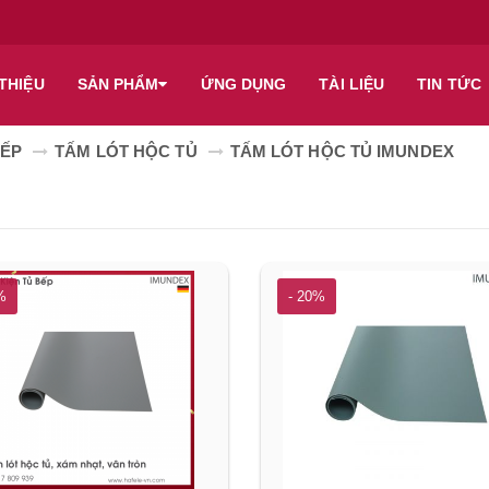
 THIỆU
SẢN PHẨM
ỨNG DỤNG
TÀI LIỆU
TIN TỨC
ẾP
TẤM LÓT HỘC TỦ
TẤM LÓT HỘC TỦ IMUNDEX
%
- 20%