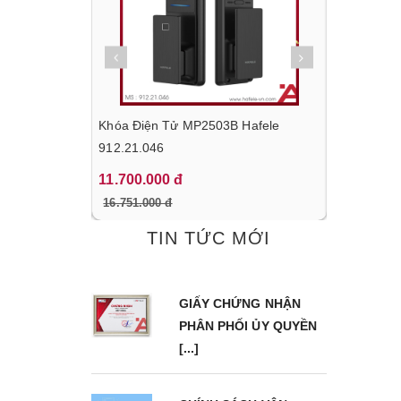
g Nấu HC-
Khóa Điện Tử MP2503B Hafele
Tủ Lạnh Đ
.718
912.21.046
BF324 Hafe
11.700.000 đ
22.170.00
16.751.000 đ
31.680.000
TIN TỨC MỚI
GIẤY CHỨNG NHẬN
PHÂN PHỐI ỦY QUYỀN
[...]